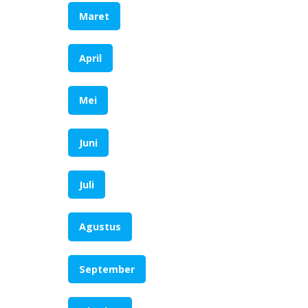
Maret
April
Mei
Juni
Juli
Agustus
September