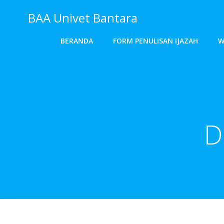
Skip
BAA Univet Bantara
to
content
BERANDA
FORM PENULISAN IJAZAH
W
D