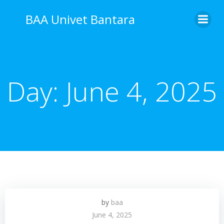
Skip
BAA Univet Bantara
to
content
Day:
June 4, 2025
by
baa
June 4, 2025