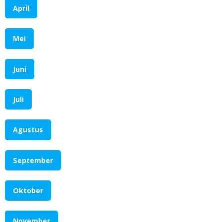
April
Mei
Juni
Juli
Agustus
September
Oktober
November