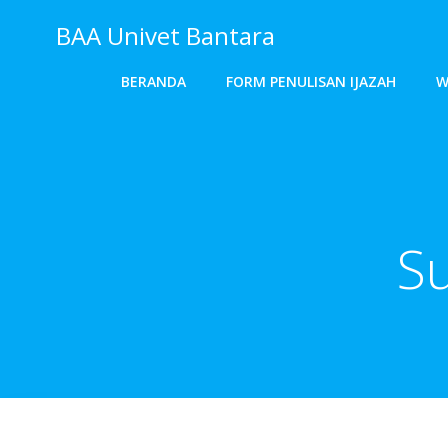
Skip
BAA Univet Bantara
to
content
BERANDA
FORM PENULISAN IJAZAH
W
Su