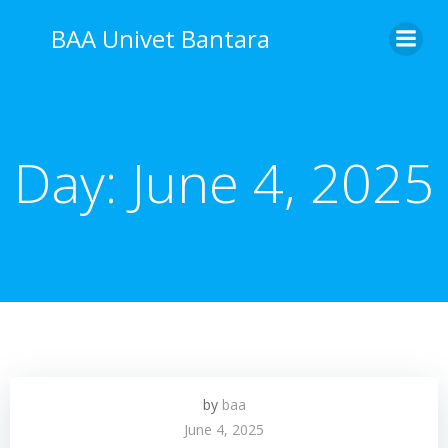
Skip
BAA Univet Bantara
to
content
Day:
June 4, 2025
by
baa
June 4, 2025