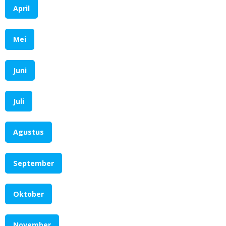
April
Mei
Juni
Juli
Agustus
September
Oktober
November